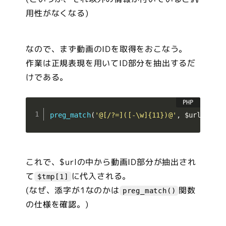
用性がなくなる)
なので、まず動画のIDを取得をおこなう。
作業は正規表現を用いてID部分を抽出するだ
けである。
preg_match
(
'@[/?=]([-\w]{11})@'
,
$url
,
$tmp
これで、$urlの中から動画ID部分が抽出され
て
に代入される。
$tmp[1]
(なぜ、添字が1なのかは
関数
preg_match()
の仕様を確認。)