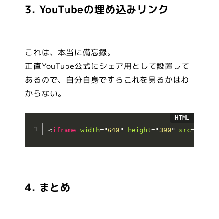
3. YouTubeの埋め込みリンク
これは、本当に備忘録。
正直YouTube公式にシェア用として設置して
あるので、自分自身ですらこれを見るかはわ
からない。
<
iframe
width
=
"
640
"
height
=
"
390
"
src
=
"
http
4. まとめ