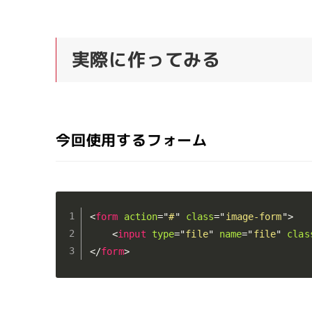
実際に作ってみる
今回使用するフォーム
<
form
action
=
"
#
"
class
=
"
image-form
"
>
<
input
type
=
"
file
"
name
=
"
file
"
clas
</
form
>