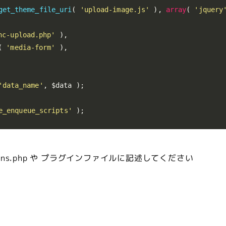
get_theme_file_uri
(
'upload-image.js'
)
,
array
(
'jquery
nc-upload.php'
)
,
(
'media-form'
)
,
'data_name'
,
$data
)
;
e_enqueue_scripts'
)
;
ons.php や プラグインファイルに記述してください