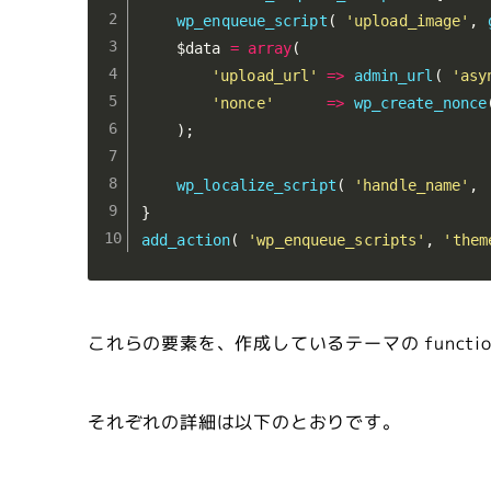
wp_enqueue_script
(
'upload_image'
,
$data
=
array
(
'upload_url'
=
>
admin_url
(
'asy
'nonce'
=
>
wp_create_nonce
)
;
wp_localize_script
(
'handle_name'
,
}
add_action
(
'wp_enqueue_scripts'
,
'them
これらの要素を、作成しているテーマの functi
それぞれの詳細は以下のとおりです。